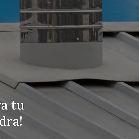
ra tu
dra!